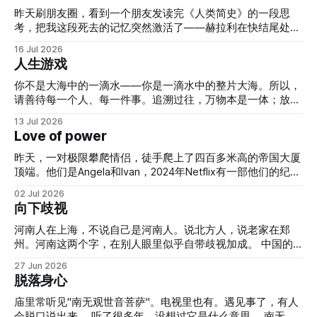
昨天刷朋友圈，看到一个朋友发读完《人类简史》的一段思
考，把我这段死去的记忆突然激活了——赫拉利在快结尾处
问，与其想我们要变成什么，不如先想清楚我们想要什么。作
16 Jul 2026
者把七万年的历史讲完之后，这个问题留给了读者自己去思
人生游戏
考。 借朋友留下疑问，我也想接着往下想。 进步的代价谁来
付？按照书里的框架：金钱和国家是想象出来的，一旦成型，
你不是大海中的一滴水——你是一滴水中的整片大海。所以，
连造它的人都控制不住——央行印钱本来是为了稳住经济，印
请善待每一个人、每一件事。追溯过往，万物本是一体；放眼
着印着通胀就失控了；国家立国本来是为了保护人，保护着保
当下，联结从未断裂。- Rumi
13 Jul 2026
护着就开始吃人。贪婪一半是基因带的，一半是环境喂出来
Love of power
的。我一开始觉得赫拉利总得给个刹车的位置吧，看完才发现
根本没打算给。后来想通了，哪有什么刹车，人权、环保、宗
昨天，一对极限攀爬情侣，徒手爬上了四百多米高的帝国大厦
教伦理这些，说到底也是编出来的故事，只不过恰好跟金钱和
顶端。他们是Angela和Ivan，2024年Netflix有一部他们的纪录
国家这套故事对着拉扯，谁也压不倒谁。历史往前走，靠的从
片《Skywalkers: A Love Story》拍他们在全世界爬楼的故
02 Jul 2026
来是这套故事压过那套故事，跟谁更清醒没关系。车上压根没
事。这次他们在帝国大厦的顶端挂了条黑底白字的横幅：
向下歧视
装刹车，装的是好几个司机，一人一个油门，各踩各的。 如
When the power of love beats the love of power, the world
果一切都是想象，痛苦算什么？这个问题有个误解，把需要一
knows peace.「当爱的力量战胜对权力的迷恋时，世界才能
河南人在上海，不说自己是河南人。说北方人，说老家在郑
群人一起信才成立的东西,和自己一个人也躲不开的感受，混
迎来和平。」 然后，他们爬到一个稍矮的平台，求婚戴戒
州。河南这两个字，在别人眼里似乎自带歧视加成。 中国的
成了一回事。国家、货币这些东西，需要一群人一起相信才存
指，然后被警察带走了。 我查了一下这句话的原话
歧视很少是横向的。所有人沿着同一条轴线站着——往上看是
27 Jun 2026
在，不信就散了。
是："When the power of love overcomes the love of
巴结，往下看是蔑视。香港歧视大陆人，上海人歧视河南人，
脱落身心
power, the world will know peace"，常年被安在Jimi
郑州人歧视周边县市，城里人歧视农村人。在城市里的农村
人，更加歧视农村人。在香港的大陆人，更加歧视大陆人。
庙里常听见"南无观世音菩萨"。电视里也有。遇见事了，有人
歧视的方向不是向外，是向下。 我认为这件事的根源不在户
会脱口说出来。 听了很多年，没想过它是什么意思。 南无