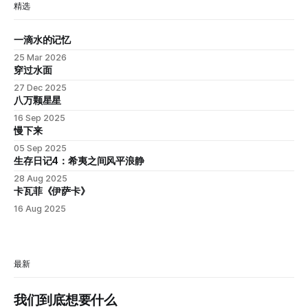
自恋的个体，但数据显示恰恰相反：塞内加尔、孟加拉、摩洛
精选
哥、尼泊尔、伊拉克这类集体主义程度较高的国家，自恋性钦
佩得分普遍高于瑞典、丹麦、德国、挪威、芬兰这类个人主义
一滴水的记忆
程度较高的国家（德国总分虽然全球最高，但在个人主义/集
25 Mar 2026
体主义这个维度的分类上，
穿过水面
27 Dec 2025
八万颗星星
16 Sep 2025
慢下来
05 Sep 2025
生存日记4：希夷之间风平浪静
28 Aug 2025
卡瓦菲《伊萨卡》
16 Aug 2025
最新
我们到底想要什么