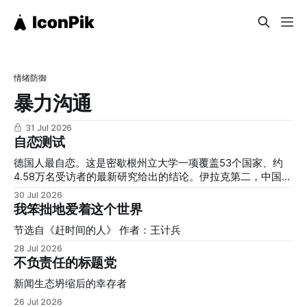
情绪防御
暴力沟通
31 Jul 2026
自恋测试
德国人最自恋。这是密歇根州立大学一项覆盖53个国家、约
4.58万名受访者的最新研究给出的结论。伊拉克第二，中国第
三，尼泊尔第四，韩国第五。而长期被外界视为"自恋文化代
30 Jul 2026
表"的美国，只排在第16位。 我们习惯把"自恋"和美式个人主
我笨拙地爱着这个世界
义、社交媒体文化、真人秀明星联系在一起，但这份研究提醒
节选自《赶时间的人》 作者：王计兵
我们：这种联想本身，可能就是一种文化偏见的产物。 自恋
并不是一种会受到欢迎和鼓励的人格，甚至还没被归为人格障
28 Jul 2026
碍时，就已经是一种值得关注的心理问题。它的核心特征是过
不负责任的标题党
度的自我夸大、强烈渴望他人赞美，以及缺乏同理心。而在表
新闻生态坍缩后的幸存者
面的优越感背后，往往隐藏着脆弱和对自我价值的不确定。
研究者原本预期，强调集体、和谐、谦逊的文化会培养出更少
26 Jul 2026