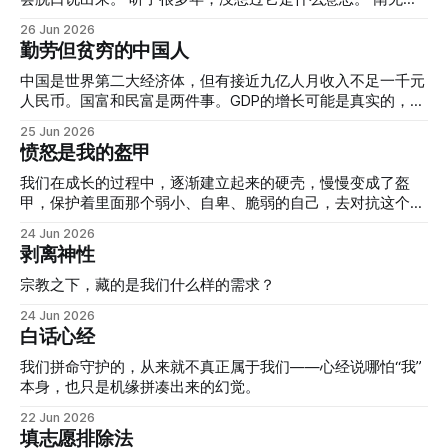
籍制度。户籍是结果，往前追，是几千年资源一直被少数人掌
（nāmó）：归依。这句话往简单里说就是：观世音菩萨，我
26 Jun 2026
控的现实。皇权换成地主，地主换成算法，形式一直在变，但
信你，保佑我。 烧香，拜佛，求保佑。观世音在外面，我在
勤劳但贫穷的中国人
普通人改变命运的路径从来只有一条：向上攀附，找到愿意拉
这里，我开口，她听见。这套逻辑很直接，对很多人管用。只
你一把的人。横向联合从来不是选项，因为横向没有资源。
是我用不了——弄不懂为什么，就没办法真的信。 我学车花
中国是世界第二大经济体，但有接近九亿人月收入不足一千元
这个现实塑造了一种专属国人的人格结构。对熟人信任，对陌
了三年。教练说记住动作就行，别想原理。忍不住问：向右后
人民币。国富和民富是两件事。GDP的增长可能是真实的，但
生人设防。巴结强者是投资。要维护面子，因为面子是接触资
倒车为什么要向右打方向盘，他说你想太多了。后来自己把转
增长的果实大部分沉淀在金字塔上层，流到底部的远比数字看
25 Jun 2026
源的入场券。说话留余地，因为说死了等于放弃主动权。 连
向原理想通了，才算真正会开。信仰对我来说也一样，得知道
起来的少。
愤怒是我的盔甲
信仰也长成了这个形状。烧香拜佛，本质是求人办事——菩萨
为什么，才能用它。 禅，尤其是日本禅，给了我一个能切进
是有能力的他者，你去打点他，请他帮忙。哪个灵拜哪个，不
去的方向。 禅从"观"字开始。观世音，大约是"
我们在成长的过程中，逐渐建立起来的硬壳，慢慢变成了盔
灵就换。这套逻辑和现实生活里求人办事完全一样，因为神就
甲，保护着里面那个弱小、自卑、脆弱的自己，去对抗这个充
是现实的投影。
满危险的世界。
24 Jun 2026
剥离神性
宗教之下，藏的是我们什么样的需求？
24 Jun 2026
白话心经
我们拼命守护的，从来就不真正属于我们——心经说哪怕“我”
本身，也只是机缘拼凑出来的幻觉。
22 Jun 2026
填志愿排除法