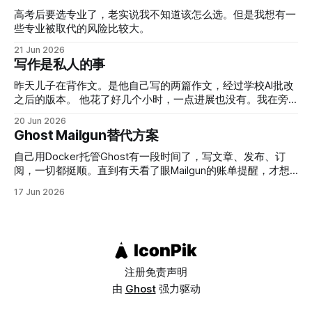
高考后要选专业了，老实说我不知道该怎么选。但是我想有一
些专业被取代的风险比较大。
21 Jun 2026
写作是私人的事
昨天儿子在背作文。是他自己写的两篇作文，经过学校AI批改
之后的版本。 他花了好几个小时，一点进展也没有。我在旁
边看着，劝他别背了，后来出去吃个烧烤。 那篇被AI改过的作
20 Jun 2026
文，词用得很准，句子也漂亮，起承转合一样不少。可是跟他
Ghost Mailgun替代方案
原来想写的内容，已经相差甚远。变成了一篇谁都能写、谁也
没写过的东西。 他背不下来，我觉得不是记性问题。是要背
自己用Docker托管Ghost有一段时间了，写文章、发布、订
的东西，本来就不是他的。写作文这件事，调用的应该是他自
阅，一切都挺顺。直到有天看了眼Mailgun的账单提醒，才想
己的经历和判断；背诵调用的是死记硬背。这两种脑子在打
起来当初注册的是试用账号，免费额度用完就要收费了。订阅
17 Jun 2026
架，难怪卡住不动。 后来他说，他很抗拒写作文，还说要是
人数不多，按量付费倒不算贵，但既然手头有Resend的账
没有作文这门功课就好了。 我跟他说，预期要花这么多力
号，闲置着不用挺浪费，就想着能不能换掉。 第一个发现：
气，去做一件身体在抗拒的事，那就先别做。不是说放弃作
Ghost的"群发订阅邮件"功能不是随便换个SMTP就能解决的
文，是说先停下来，想清楚再走，别硬着头皮往前冲。 我们
事。官方明确写过，批量邮件不支持走普通SMTP，只支持
讨论了这件事儿的意义。他问我，那写作技巧到底该怎么用才
Mailgun这一个渠道——这是Ghost自己的限制，不是Mailgun
对。 我跟他讲了我自己的例子。我写博客这么多年，一直用
的限制。换句话说，光是改config.production.json里的mail配
注册
免责声明
最普通的语言，不怎么修饰。写东西不是为了给老师打分，也
置，解决的只是密码重置、注册验证这类"事务邮件"，跟群发
由
Ghost
强力驱动
不是为了给谁评价好坏。写作对我来说是很私人的事情。我记
订阅邮件完全是两条线。 找了一圈，社区里相对成熟的方案
录一些稍纵即逝的想法，对一件事的观点，或者只是某个瞬间
是 Ghosler，一个开源的第三方工具。原理不复杂：它在