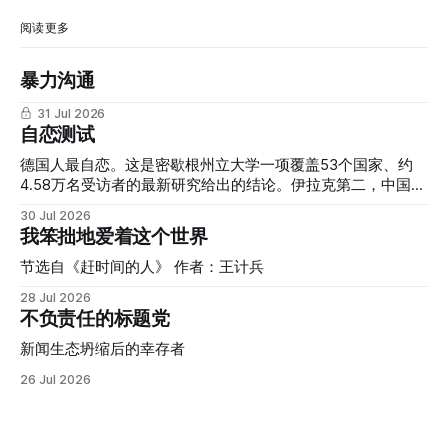
阅读更多
暴力沟通
31 Jul 2026
自恋测试
德国人最自恋。这是密歇根州立大学一项覆盖53个国家、约
4.58万名受访者的最新研究给出的结论。伊拉克第二，中国第
三，尼泊尔第四，韩国第五。而长期被外界视为"自恋文化代
30 Jul 2026
表"的美国，只排在第16位。 我们习惯把"自恋"和美式个人主
我笨拙地爱着这个世界
义、社交媒体文化、真人秀明星联系在一起，但这份研究提醒
我们：这种联想本身，可能就是一种文化偏见的产物。 自恋
节选自《赶时间的人》 作者：王计兵
并不是一种会受到欢迎和鼓励的人格，甚至还没被归为人格障
28 Jul 2026
碍时，就已经是一种值得关注的心理问题。它的核心特征是过
不负责任的标题党
度的自我夸大、强烈渴望他人赞美，以及缺乏同理心。而在表
面的优越感背后，往往隐藏着脆弱和对自我价值的不确定。
新闻生态坍缩后的幸存者
研究者原本预期，强调集体、和谐、谦逊的文化会培养出更少
26 Jul 2026
自恋的个体，但数据显示恰恰相反：塞内加尔、孟加拉、摩洛
哥、尼泊尔、伊拉克这类集体主义程度较高的国家，自恋性钦
佩得分普遍高于瑞典、丹麦、德国、挪威、芬兰这类个人主义
程度较高的国家（德国总分虽然全球最高，但在个人主义/集