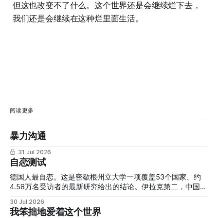
但这也改变不了什么。这个世界还是会继续烂下去，
我们还是会继续在这种烂里面生活。
阅读更多
暴力沟通
31 Jul 2026
自恋测试
德国人最自恋。这是密歇根州立大学一项覆盖53个国家、约
4.58万名受访者的最新研究给出的结论。伊拉克第二，中国第
三，尼泊尔第四，韩国第五。而长期被外界视为"自恋文化代
30 Jul 2026
表"的美国，只排在第16位。 我们习惯把"自恋"和美式个人主
我笨拙地爱着这个世界
义、社交媒体文化、真人秀明星联系在一起，但这份研究提醒