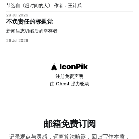
我们：这种联想本身，可能就是一种文化偏见的产物。 自恋
节选自《赶时间的人》 作者：王计兵
并不是一种会受到欢迎和鼓励的人格，甚至还没被归为人格障
28 Jul 2026
碍时，就已经是一种值得关注的心理问题。它的核心特征是过
不负责任的标题党
度的自我夸大、强烈渴望他人赞美，以及缺乏同理心。而在表
面的优越感背后，往往隐藏着脆弱和对自我价值的不确定。
新闻生态坍缩后的幸存者
研究者原本预期，强调集体、和谐、谦逊的文化会培养出更少
26 Jul 2026
自恋的个体，但数据显示恰恰相反：塞内加尔、孟加拉、摩洛
哥、尼泊尔、伊拉克这类集体主义程度较高的国家，自恋性钦
佩得分普遍高于瑞典、丹麦、德国、挪威、芬兰这类个人主义
程度较高的国家（德国总分虽然全球最高，但在个人主义/集
体主义这个维度的分类上，
注册
免责声明
由
Ghost
强力驱动
邮箱免费订阅
记录观点与灵感，远离算法喧嚣，回归写作本质，