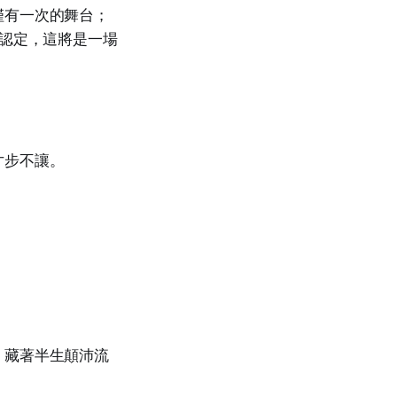
僅有一次的舞台；
都認定，這將是一場
寸步不讓。
。
，藏著半生顛沛流