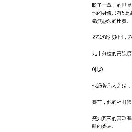
盼了一輩子的世界
他的身價只有5萬
毫無懸念的比賽。
27次猛烈攻門，
九十分鐘的高強度
0比0。
他憑著凡人之軀，
賽前，他的社群帳
突如其來的萬眾矚
離的委屈。