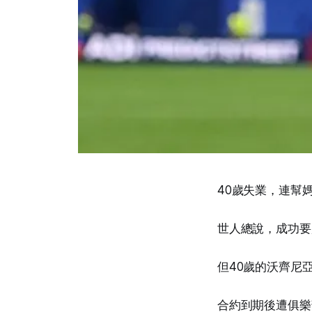
40歲失業，連幫
世人總說，成功要
但40歲的沃齊尼
合約到期後遭俱樂