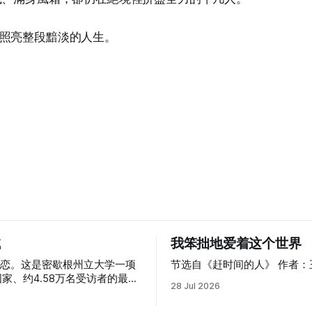
照亮整段黯淡的人生。
试
我笨拙地爱着这个世界
自恋。这是密歇根州立大学一项
节选自《赶时间的人》 作者：
国家、约4.58万名受访者的最新
28 Jul 2026
的结论。伊拉克第二，中国第
尔第四，韩国第五。而长期被外