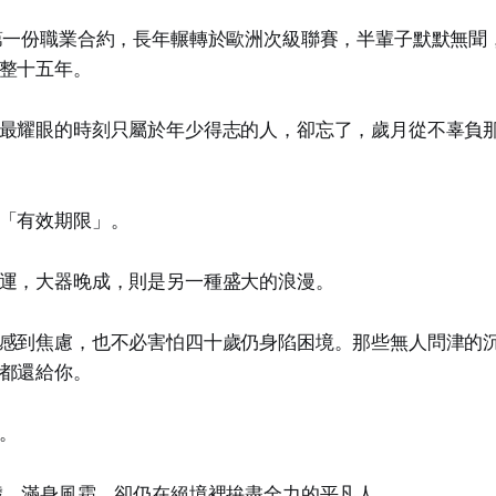
第一份職業合約，長年輾轉於歐洲次級聯賽，半輩子默默無聞
整十五年。
最耀眼的時刻只屬於年少得志的人，卻忘了，歲月從不辜負
「有效期限」。
運，大器晚成，則是另一種盛大的浪漫。
感到焦慮，也不必害怕四十歲仍身陷困境。那些無人問津的
都還給你。
。
歲、滿身風霜，卻仍在絕境裡拚盡全力的平凡人。