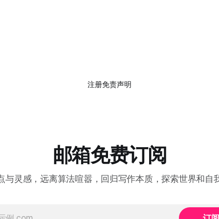
恋文化代表"的美国，只排在第
媒体文化、真人秀明星联系在一
份研究提醒我们：这种联想本
是一种文化偏见的产物。 自恋
种会受到欢迎和鼓励的人格，甚
归为人格障碍时，就已经是一种
的心理问题。它的核心特征是过
夸大、强烈渴望他人赞美，以及
注册
免责声明
心。而在表面的优越感背后，往
弱和对自我价值的不确定。 研
预期，强调集体、和谐、谦逊的
养出更少自恋的个体，但数据显
反：塞内加尔、孟加拉、摩洛
尔、伊拉克这类集体主义程度较
邮箱免费订阅
，自恋性钦佩得分普遍高于瑞
、德国、挪威、芬兰这类个人主
高的国家（德国总分虽然全球最
点与灵感，远离算法喧嚣，回归写作本质，探索世界和自
人主义/集体主义这个维度的分
订