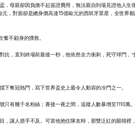
盃，母親卻因負擔不起簽證費用，無法親自到場見證他人生
歐元，對面卻是總身價高達15億歐元的西班牙眾星，全世界
7次奮不顧身的撲救。
對抗，直到終場前最後一秒，他依然全力衝刺，死守球門，
擋下奪冠熱門，寫下世界盃史上最令人動容的冷門之一。
號只有幾千名粉絲；賽後一夜之間，追蹤人數暴增至1110萬
目，讓人措手不及。可當他抱住隊友時，那雙泛紅的眼睛裡