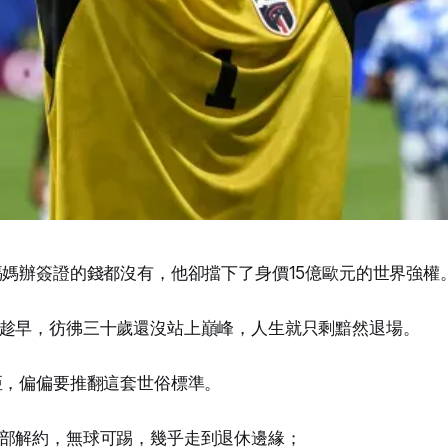
媽媽辦簽證的錢都沒有，他卻擋下了身價15億歐元的世界強權
趁早，彷彿三十歲還沒站上巔峰，人生就只剩黯然退場。
亞，偏偏要推翻這套世俗標準。
部解約，無球可踢，幾乎走到退休邊緣；