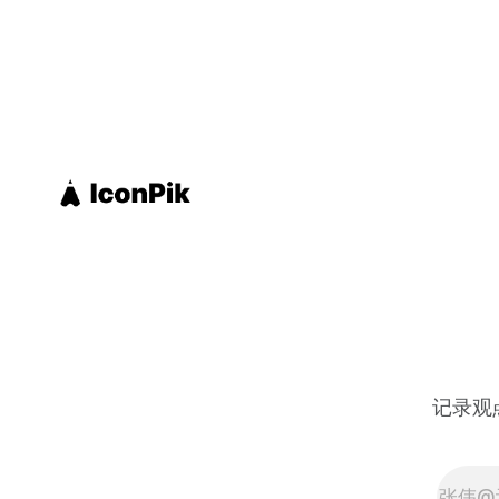
界视为"自
16位。 我们习惯把"自恋"和美式个人主
义、社交
起，但这
身，可能就
并不是一
至还没被
值得关注
度的自我
缺乏同理
往隐藏着脆
究者原本
文化会培
示恰恰相
哥、尼泊
高的国家
典、丹麦
义程度较
记录观
高，但在个
类上，