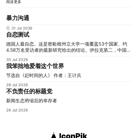
阅读更多
暴力沟通
31 Jul 2026
自恋测试
德国人最自恋。这是密歇根州立大学一项覆盖53个国家、约
4.58万名受访者的最新研究给出的结论。伊拉克第二，中国第
三，尼泊尔第四，韩国第五。而长期被外界视为"自恋文化代
30 Jul 2026
表"的美国，只排在第16位。 我们习惯把"自恋"和美式个人主
我笨拙地爱着这个世界
义、社交媒体文化、真人秀明星联系在一起，但这份研究提醒
我们：这种联想本身，可能就是一种文化偏见的产物。 自恋
节选自《赶时间的人》 作者：王计兵
并不是一种会受到欢迎和鼓励的人格，甚至还没被归为人格障
28 Jul 2026
碍时，就已经是一种值得关注的心理问题。它的核心特征是过
不负责任的标题党
度的自我夸大、强烈渴望他人赞美，以及缺乏同理心。而在表
面的优越感背后，往往隐藏着脆弱和对自我价值的不确定。
新闻生态坍缩后的幸存者
研究者原本预期，强调集体、和谐、谦逊的文化会培养出更少
26 Jul 2026
自恋的个体，但数据显示恰恰相反：塞内加尔、孟加拉、摩洛
哥、尼泊尔、伊拉克这类集体主义程度较高的国家，自恋性钦
佩得分普遍高于瑞典、丹麦、德国、挪威、芬兰这类个人主义
程度较高的国家（德国总分虽然全球最高，但在个人主义/集
体主义这个维度的分类上，