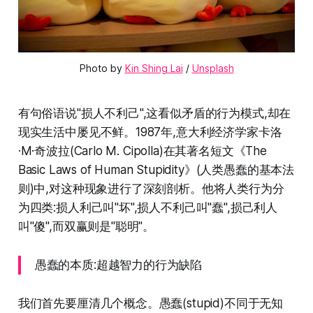
Photo by 
Kin Shing Lai
 / 
Unsplash
有句俗语说"损人不利己",这看似矛盾的行为模式,却在
现实生活中屡见不鲜。1987年,意大利经济学家卡洛
·M·奇波拉(Carlo M. Cipolla)在其著名短文《The
Basic Laws of Human Stupidity》(人类愚蠢的基本法
则)中,对这种现象进行了深刻剖析。他将人类行为分
为四类:损人利己叫"坏",损人不利己叫"蠢",损己利人
叫"傻",而双赢则是"聪明"。
愚蠢的本质:超越智力的行为缺陷
我们首先要厘清几个概念。愚蠢(stupid)不同于无知