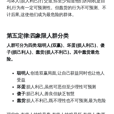
与坏人(损人利己)打交道,你至少知道他们的动机是自
利,行为有一定可预测性。但蠢货的行为不可预测、不
计后果,这使他们成为最危险的群体。
第五定律:四象限人群分类
人群可分为四类:聪明人(双赢)、坏蛋(损人利己)、傻
子(损己利人)、蠢货(损人不利己)。其中蠢货最危
险。
聪明人
:创造双赢局面,让自己获益同时也让他人
受益
坏蛋
:损人利己,虽然可恶但至少理性可预测
傻子
:损己利人,善良但缺乏智慧
蠢货
:损人不利己,既不理性也不可预测,最为危险