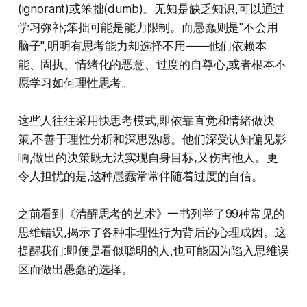
(ignorant)或笨拙(dumb)。无知是缺乏知识,可以通过
学习弥补;笨拙可能是能力限制。而愚蠢则是"不会用
脑子",明明有思考能力却选择不用——他们依赖本
能、固执、情绪化的恶意、过度的自尊心,或者根本不
愿学习如何理性思考。
这些人往往采用快思考模式,即依靠直觉和情绪做决
策,不善于理性分析和深思熟虑。他们深受认知偏见影
响,做出的决策既无法实现自身目标,又伤害他人。更
令人担忧的是,这种愚蠢常常伴随着过度的自信。
之前看到《清醒思考的艺术》一书列举了99种常见的
思维错误,揭示了各种非理性行为背后的心理成因。这
提醒我们:即便是看似聪明的人,也可能因为陷入思维误
区而做出愚蠢的选择。