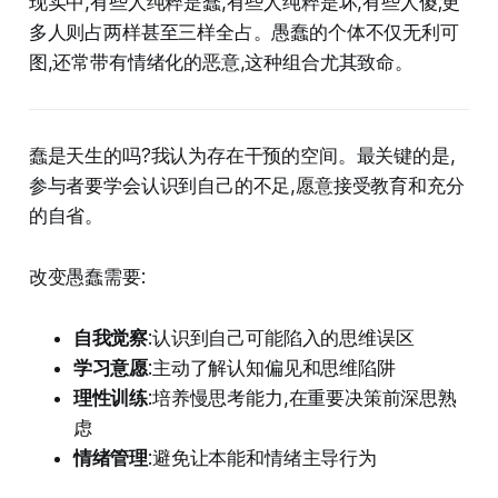
现实中,有些人纯粹是蠢,有些人纯粹是坏,有些人傻;更
多人则占两样甚至三样全占。愚蠢的个体不仅无利可
图,还常带有情绪化的恶意,这种组合尤其致命。
蠢是天生的吗?我认为存在干预的空间。最关键的是,
参与者要学会认识到自己的不足,愿意接受教育和充分
的自省。
改变愚蠢需要:
自我觉察
:认识到自己可能陷入的思维误区
学习意愿
:主动了解认知偏见和思维陷阱
理性训练
:培养慢思考能力,在重要决策前深思熟
虑
情绪管理
:避免让本能和情绪主导行为