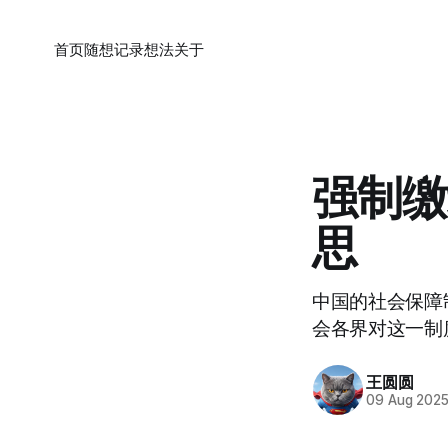
首页
随想
记录
想法
关于
强制缴
思
中国的社会保障
会各界对这一制
王圆圆
09 Aug 202