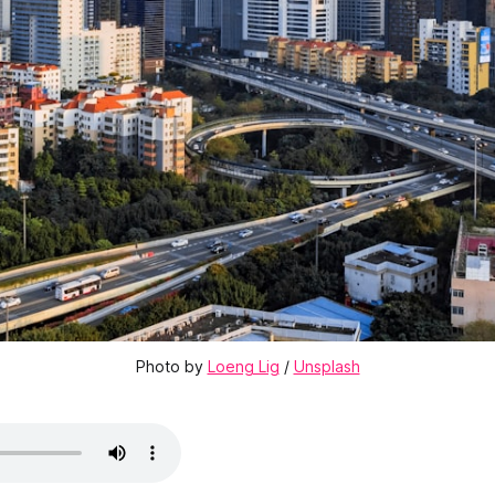
Photo by 
Loeng Lig
 / 
Unsplash