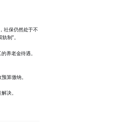
后，社保仍然处于不
双轨制”。
工的养老金待遇。
政预算缴纳。
性解决。