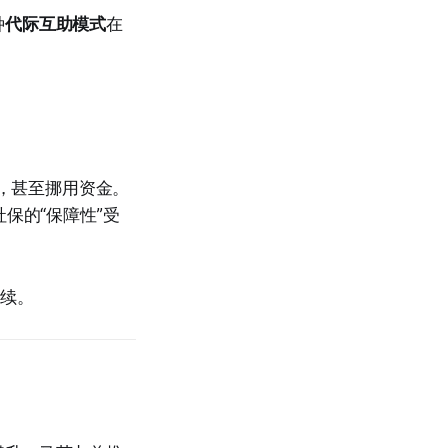
种
代际互助模式
在
，甚至挪用资金。
社保的“保障性”受
持续。