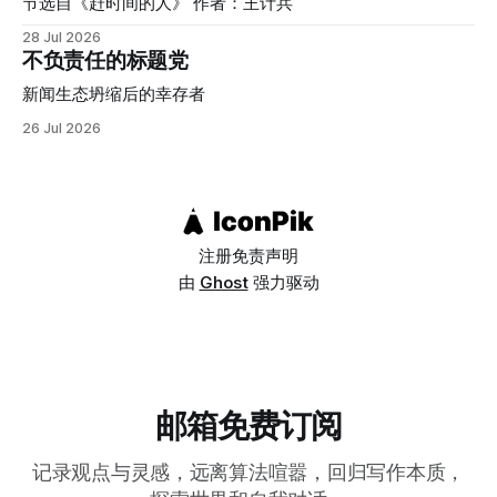
我们：这种联想本身，可能就是一种文化偏见的产物。 自恋
节选自《赶时间的人》 作者：王计兵
并不是一种会受到欢迎和鼓励的人格，甚至还没被归为人格障
28 Jul 2026
碍时，就已经是一种值得关注的心理问题。它的核心特征是过
不负责任的标题党
度的自我夸大、强烈渴望他人赞美，以及缺乏同理心。而在表
面的优越感背后，往往隐藏着脆弱和对自我价值的不确定。
新闻生态坍缩后的幸存者
研究者原本预期，强调集体、和谐、谦逊的文化会培养出更少
26 Jul 2026
自恋的个体，但数据显示恰恰相反：塞内加尔、孟加拉、摩洛
哥、尼泊尔、伊拉克这类集体主义程度较高的国家，自恋性钦
佩得分普遍高于瑞典、丹麦、德国、挪威、芬兰这类个人主义
程度较高的国家（德国总分虽然全球最高，但在个人主义/集
体主义这个维度的分类上，
注册
免责声明
由
Ghost
强力驱动
邮箱免费订阅
记录观点与灵感，远离算法喧嚣，回归写作本质，