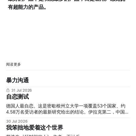
有超能力的产品。
阅读更多
暴力沟通
31 Jul 2026
自恋测试
德国人最自恋。这是密歇根州立大学一项覆盖53个国家、约
4.58万名受访者的最新研究给出的结论。伊拉克第二，中国第
三，尼泊尔第四，韩国第五。而长期被外界视为"自恋文化代
30 Jul 2026
表"的美国，只排在第16位。 我们习惯把"自恋"和美式个人主
我笨拙地爱着这个世界
义、社交媒体文化、真人秀明星联系在一起，但这份研究提醒