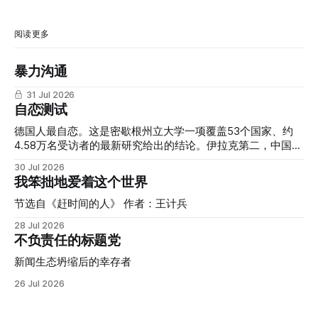
阅读更多
暴力沟通
31 Jul 2026
自恋测试
德国人最自恋。这是密歇根州立大学一项覆盖53个国家、约
4.58万名受访者的最新研究给出的结论。伊拉克第二，中国第
三，尼泊尔第四，韩国第五。而长期被外界视为"自恋文化代
30 Jul 2026
表"的美国，只排在第16位。 我们习惯把"自恋"和美式个人主
我笨拙地爱着这个世界
义、社交媒体文化、真人秀明星联系在一起，但这份研究提醒
我们：这种联想本身，可能就是一种文化偏见的产物。 自恋
节选自《赶时间的人》 作者：王计兵
并不是一种会受到欢迎和鼓励的人格，甚至还没被归为人格障
28 Jul 2026
碍时，就已经是一种值得关注的心理问题。它的核心特征是过
不负责任的标题党
度的自我夸大、强烈渴望他人赞美，以及缺乏同理心。而在表
面的优越感背后，往往隐藏着脆弱和对自我价值的不确定。
新闻生态坍缩后的幸存者
研究者原本预期，强调集体、和谐、谦逊的文化会培养出更少
26 Jul 2026
自恋的个体，但数据显示恰恰相反：塞内加尔、孟加拉、摩洛
哥、尼泊尔、伊拉克这类集体主义程度较高的国家，自恋性钦
佩得分普遍高于瑞典、丹麦、德国、挪威、芬兰这类个人主义