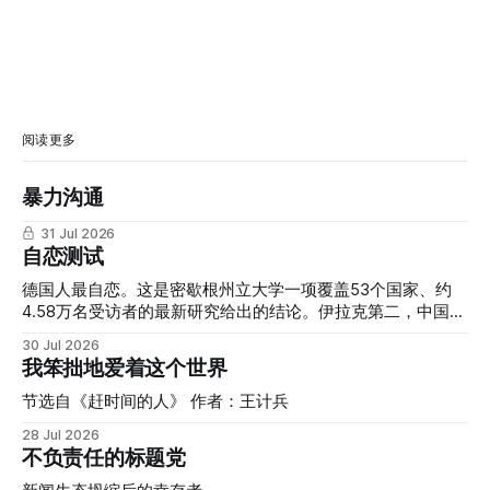
阅读更多
暴力沟通
31 Jul 2026
自恋测试
德国人最自恋。这是密歇根州立大学一项覆盖53个国家、约
4.58万名受访者的最新研究给出的结论。伊拉克第二，中国第
三，尼泊尔第四，韩国第五。而长期被外界视为"自恋文化代
30 Jul 2026
表"的美国，只排在第16位。 我们习惯把"自恋"和美式个人主
我笨拙地爱着这个世界
义、社交媒体文化、真人秀明星联系在一起，但这份研究提醒
我们：这种联想本身，可能就是一种文化偏见的产物。 自恋
节选自《赶时间的人》 作者：王计兵
并不是一种会受到欢迎和鼓励的人格，甚至还没被归为人格障
28 Jul 2026
碍时，就已经是一种值得关注的心理问题。它的核心特征是过
不负责任的标题党
度的自我夸大、强烈渴望他人赞美，以及缺乏同理心。而在表
面的优越感背后，往往隐藏着脆弱和对自我价值的不确定。