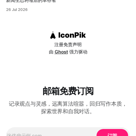
新闻生态坍缩后的幸存者
研究者原本预期，强调集体、和谐、谦逊的文化会培养出更少
26 Jul 2026
自恋的个体，但数据显示恰恰相反：塞内加尔、孟加拉、摩洛
哥、尼泊尔、伊拉克这类集体主义程度较高的国家，自恋性钦
佩得分普遍高于瑞典、丹麦、德国、挪威、芬兰这类个人主义
程度较高的国家（德国总分虽然全球最高，但在个人主义/集
体主义这个维度的分类上，
注册
免责声明
由
Ghost
强力驱动
邮箱免费订阅
记录观点与灵感，远离算法喧嚣，回归写作本质，
探索世界和自我对话。
订阅