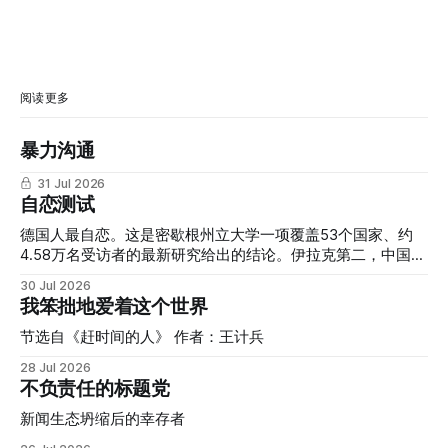
阅读更多
暴力沟通
31 Jul 2026
自恋测试
德国人最自恋。这是密歇根州立大学一项覆盖53个国家、约
4.58万名受访者的最新研究给出的结论。伊拉克第二，中国第
三，尼泊尔第四，韩国第五。而长期被外界视为"自恋文化代
30 Jul 2026
表"的美国，只排在第16位。 我们习惯把"自恋"和美式个人主
我笨拙地爱着这个世界
义、社交媒体文化、真人秀明星联系在一起，但这份研究提醒
我们：这种联想本身，可能就是一种文化偏见的产物。 自恋
节选自《赶时间的人》 作者：王计兵
并不是一种会受到欢迎和鼓励的人格，甚至还没被归为人格障
28 Jul 2026
碍时，就已经是一种值得关注的心理问题。它的核心特征是过
不负责任的标题党
度的自我夸大、强烈渴望他人赞美，以及缺乏同理心。而在表
面的优越感背后，往往隐藏着脆弱和对自我价值的不确定。
新闻生态坍缩后的幸存者
研究者原本预期，强调集体、和谐、谦逊的文化会培养出更少