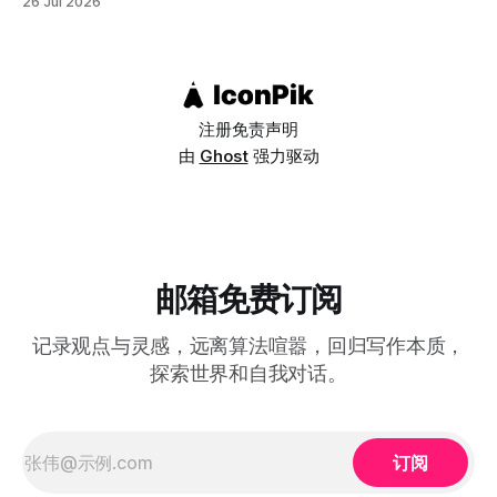
26 Jul 2026
自恋的个体，但数据显示恰恰相反：塞内加尔、孟加拉、摩洛
哥、尼泊尔、伊拉克这类集体主义程度较高的国家，自恋性钦
佩得分普遍高于瑞典、丹麦、德国、挪威、芬兰这类个人主义
程度较高的国家（德国总分虽然全球最高，但在个人主义/集
体主义这个维度的分类上，
注册
免责声明
由
Ghost
强力驱动
邮箱免费订阅
记录观点与灵感，远离算法喧嚣，回归写作本质，
探索世界和自我对话。
订阅