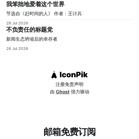
表"的美国，只排在第16位。 我们习惯把"自恋"和美式个人主
我笨拙地爱着这个世界
义、社交媒体文化、真人秀明星联系在一起，但这份研究提醒
我们：这种联想本身，可能就是一种文化偏见的产物。 自恋
节选自《赶时间的人》 作者：王计兵
并不是一种会受到欢迎和鼓励的人格，甚至还没被归为人格障
28 Jul 2026
碍时，就已经是一种值得关注的心理问题。它的核心特征是过
不负责任的标题党
度的自我夸大、强烈渴望他人赞美，以及缺乏同理心。而在表
面的优越感背后，往往隐藏着脆弱和对自我价值的不确定。
新闻生态坍缩后的幸存者
研究者原本预期，强调集体、和谐、谦逊的文化会培养出更少
26 Jul 2026
自恋的个体，但数据显示恰恰相反：塞内加尔、孟加拉、摩洛
哥、尼泊尔、伊拉克这类集体主义程度较高的国家，自恋性钦
佩得分普遍高于瑞典、丹麦、德国、挪威、芬兰这类个人主义
程度较高的国家（德国总分虽然全球最高，但在个人主义/集
体主义这个维度的分类上，
注册
免责声明
由
Ghost
强力驱动
邮箱免费订阅