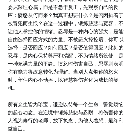
委屈深埋心底，而是不急于反击，先观察自己的反
应：愤怒从何而来？我真正想要什么？是否因执着于
被冒犯而生恨？在这一过程中，锻炼慈悲与宽容，不
让他人掌控你的情绪。忍辱是一种内心的强大，是能
自由选择回应方式的力量。不被怒火操控后，你可以
选择：是否回应？如何回应？是否值得回应？此刻的
忍辱，是内心保持尊严和清醒，不为情绪所役使，是
一种充满力量的平静。愤怒时伤害自己，忍辱则表明
你有能力将敌意转化为理解。当别人点燃你的怒火
时，守住内心不动摇，以智慧将伤害化为成长的契
机。
所有众生皆为珍宝，谦逊以待每一个生命，警觉烦恼
的起心动念。在逆境中锤炼慈悲与忍耐，将伤害你的
人视为修行的老师，放下执念，为他人着想，最终利
益自己。