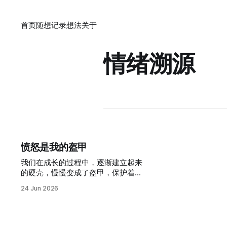
首页
随想
记录
想法
关于
情绪溯源
愤怒是我的盔甲
我们在成长的过程中，逐渐建立起来
的硬壳，慢慢变成了盔甲，保护着里
面那个弱小、自卑、脆弱的自己，去
24 Jun 2026
对抗这个充满危险的世界。