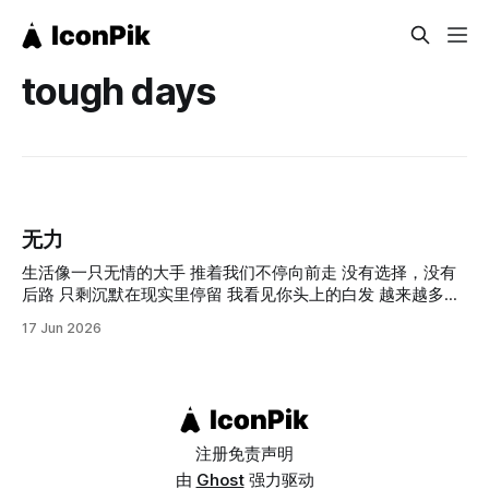
tough days
无力
生活像一只无情的大手 推着我们不停向前走 没有选择，没有
后路 只剩沉默在现实里停留 我看见你头上的白发 越来越多数
不清 每一根都像对你的亏欠 带着遗憾被风吹走 心疼是一把钝
17 Jun 2026
刀 割不断，也放不下 无能为力 让我站在原地看着你硬撑 却伸
不出这双手 原来最深的痛 是眼睁睁的看着你焦虑忧愁 窟窿一
天比一天大 谎言一层一层往上盖 我们撑着不是因为不累 是因
为身后，还有个家 世界上那么多人 衣着光鲜，心却在塌 旁人
只看表面 只有我看见你藏着的疤 那一瞬间的轻松 像深空坠落
的彗星 交集那么短暂 却在最深的夜里 照亮我很久很久 如果还
注册
免责声明
能再来一次 我只想抱紧你 哪怕还是一句话也说不出口
由
Ghost
强力驱动